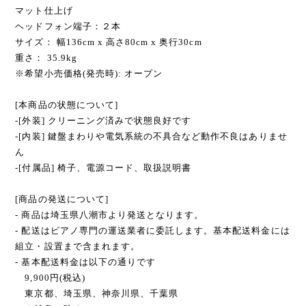
マット仕上げ
ヘッドフォン端子：２本
サイズ： 幅136cm x 高さ80cm x 奥行30cm
重さ： 35.9kg
※希望小売価格(発売時): オープン
[本商品の状態について]
-[外装] クリーニング済みで状態良好です
-[内装] 鍵盤まわりや電気系統の不具合など動作不良はありませ
ん
-[付属品] 椅子、電源コード、取扱説明書
[商品の発送について]
- 商品は埼玉県八潮市より発送となります。
- 配送はピアノ専門の運送業者に委託します。基本配送料金には
組立・設置まで含まれます。
- 基本配送料金は以下の通りです
9,900円(税込)
東京都、埼玉県、神奈川県、千葉県