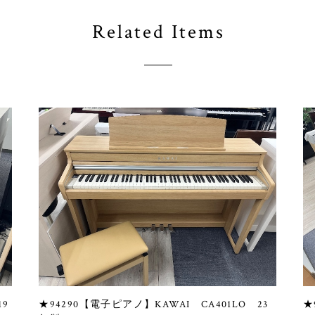
Related Items
19
★94290【電子ピアノ】KAWAI CA401LO 23
★