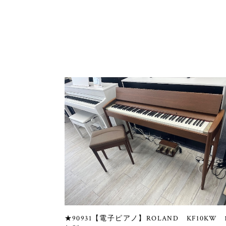
★90931【電子ピアノ】ROLAND KF10KW 