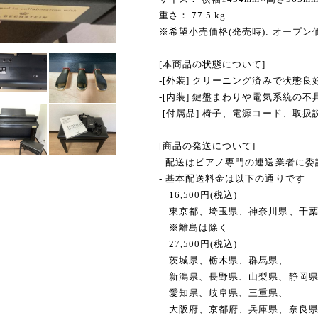
重さ： 77.5 kg
※希望小売価格(発売時): オープン
[本商品の状態について]
-[外装] クリーニング済みで状態良
-[内装] 鍵盤まわりや電気系統の
-[付属品] 椅子、電源コード、取扱
[商品の発送について]
- 配送はピアノ専門の運送業者に
- 基本配送料金は以下の通りです
16,500円(税込)
東京都、埼玉県、神奈川県、千葉
※離島は除く
27,500円(税込)
茨城県、栃木県、群馬県、
新潟県、長野県、山梨県、静岡
愛知県、岐阜県、三重県、
大阪府、京都府、兵庫県、奈良