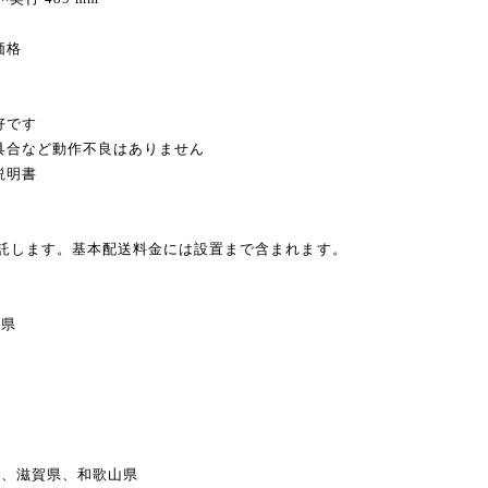
価格
好です
不具合など動作不良はありません
説明書
委託します。基本配送料金には設置まで含まれます。
県
県
県、滋賀県、和歌山県