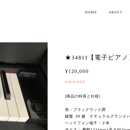
HOME
ABOUT
★34811【電子ピアノ】
¥120,000
SOLD OUT
[商品の特長と仕様]
色：ブラックウッド調
鍵盤: 88 鍵 ナチュラルグランド
ヘッドフォン端子：２本
サイズ： 横幅1434mm×高さ963mm×