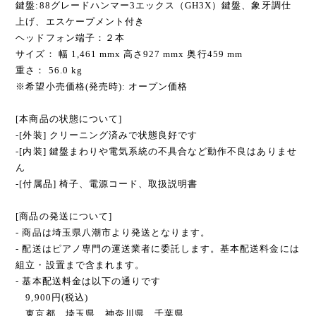
鍵盤:88グレードハンマー3エックス（GH3X）鍵盤、象牙調仕
上げ、エスケープメント付き
ヘッドフォン端子：２本
サイズ： 幅 1,461 mmx 高さ927 mmx 奥行459 mm
重さ： 56.0 kg
※希望小売価格(発売時): オープン価格
[本商品の状態について]
-[外装] クリーニング済みで状態良好です
-[内装] 鍵盤まわりや電気系統の不具合など動作不良はありませ
ん
-[付属品] 椅子、電源コード、取扱説明書
[商品の発送について]
- 商品は埼玉県八潮市より発送となります。
- 配送はピアノ専門の運送業者に委託します。基本配送料金には
組立・設置まで含まれます。
- 基本配送料金は以下の通りです
9,900円(税込)
東京都、埼玉県、神奈川県、千葉県