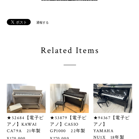
通報する
Related Items
★52684【電子ピ
★53879【電子ピ
★94367【電子ピ
アノ】KAWAI
アノ】CASIO
アノ】
CA79A 21年製
GP1000 22年製
YAMAHA
NU1X 18年製
¥170,000
¥270,000