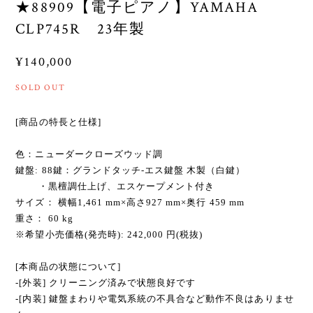
★88909【電子ピアノ】YAMAHA
CLP745R 23年製
¥140,000
SOLD OUT
[商品の特長と仕様]
色：ニューダークローズウッド調
鍵盤: 88鍵：グランドタッチ-エス鍵盤 木製（白鍵）
・黒檀調仕上げ、エスケープメント付き
サイズ： 横幅1,461 mm×高さ927 mm×奥行 459 mm
重さ： 60 kg
※希望小売価格(発売時): 242,000 円(税抜)
[本商品の状態について]
-[外装] クリーニング済みで状態良好です
-[内装] 鍵盤まわりや電気系統の不具合など動作不良はありませ