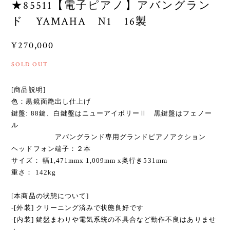
★85511【電子ピアノ】アバングラン
ド YAMAHA N1 16製
¥270,000
SOLD OUT
[商品説明]
色：黒鏡面艶出し仕上げ
鍵盤: 88鍵、白鍵盤はニューアイボリーⅡ 黒鍵盤はフェノー
ル
アバングランド専用グランドピアノアクション
ヘッドフォン端子：２本
サイズ： 幅1,471mmx 1,009mm x奥行き531mm
重さ： 142kg
[本商品の状態について]
-[外装] クリーニング済みで状態良好です
-[内装] 鍵盤まわりや電気系統の不具合など動作不良はありませ