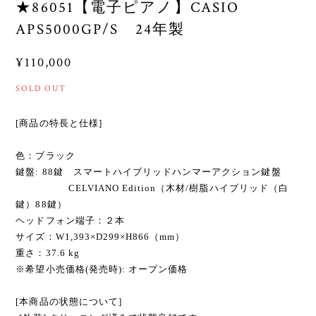
★86051【電子ピアノ】CASIO
APS5000GP/S 24年製
¥110,000
SOLD OUT
[商品の特長と仕様]
色：ブラック
鍵盤: 88鍵 スマートハイブリッドハンマーアクション鍵盤
CELVIANO Edition（木材/樹脂ハイブリッド（白
鍵）88鍵）
ヘッドフォン端子：２本
サイズ：W1,393×D299×H866（mm）
重さ：37.6 kg
※希望小売価格(発売時): オープン価格
[本商品の状態について]