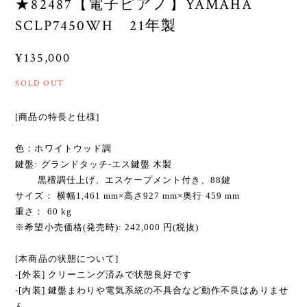
★82487【電子ピアノ】YAMAHA
SCLP7450WH 21年製
¥135,000
SOLD OUT
[商品の特長と仕様]
色：ホワイトウッド調
鍵盤: グランドタッチ-エス鍵盤 木製
黒檀調仕上げ、エスケープメント付き、88鍵
サイズ： 横幅1,461 mm×高さ927 mm×奥行 459 mm
重さ： 60 kg
※希望小売価格(発売時): 242,000 円(税抜)
[本商品の状態について]
-[外装] クリーニング済みで状態良好です
-[内装] 鍵盤まわりや電気系統の不具合など動作不良はありませ
ん