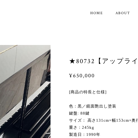
HOME
ABOUT
★80732【アップラ
¥650,000
[商品の特長と仕様]
色：黒／鏡面艶出し塗装
鍵盤: 88鍵
サイズ： 高さ131cm×幅153cm×奥
重さ：245kg
製造日：1990年