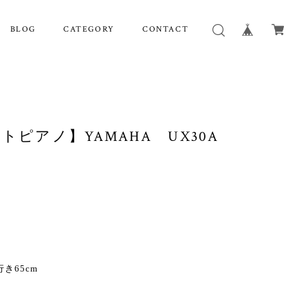
BLOG
CATEGORY
CONTACT
イトピアノ】YAMAHA UX30A
行き65cm