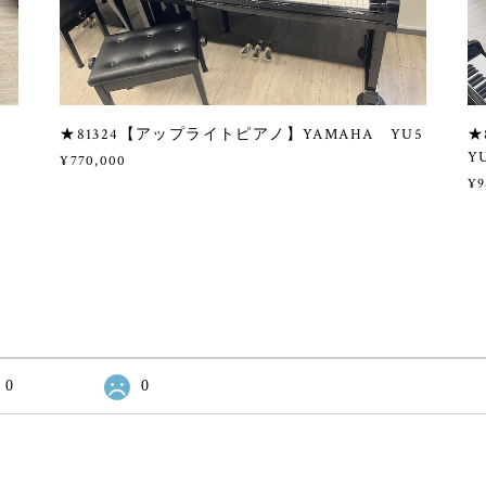
A
★81324【アップライトピアノ】YAMAHA YU5
★
Y
¥770,000
¥9
0
0