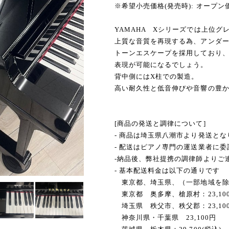
※希望小売価格(発売時): オープン
YAMAHA Xシリーズでは上位グ
上質な音質を再現する為、アンダ
トーンエスケープを採用しており
表現が可能になるでしょう。
背中側にはX柱での製造。
高い耐久性と低音伸びや音響の豊
[商品の発送と調律について]
- 商品は埼玉県八潮市より発送とな
- 配送はピアノ専門の運送業者に
-納品後、弊社提携の調律師よりご連
- 基本配送料金は以下の通りです
東京都、埼玉県、（一部地域を除く）
東京都 奥多摩、槍原村：23,10
埼玉県 秩父市、秩父郡：23,10
神奈川県・千葉県 23,100円