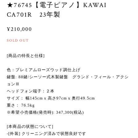
★76745【電子ピアノ】KAWAI
CA701R 23年製
¥210,000
SOLD OUT
[商品の特長と仕様]
色：プレミアムローズウッド調仕上げ
鍵盤: 88鍵/シーソー式木製鍵盤 グランド・フィール・アクシ
ョンⅢ
ヘッドフォン端子：２本
サイズ： 幅145cm x 高さ97cm x 奥行49.5cm
重さ： 76.5kg
※希望小売価格(発売時): 347,300(税込)
[本商品の状態について]
-[外装] クリーニング済みで状態良好です