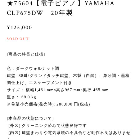
★75604【電子ピアノ】YAMAHA
CLP675DW 20年製
¥125,000
SOLD OUT
[商品の特長と仕様]
色：ダークウォルナット調
鍵盤: 88鍵/グランドタッチ鍵盤、木製（白鍵）、象牙調・黒檀
調仕上げ、エスケープメント付き
サイズ： 横幅1,461 mm×高さ967 mm×奥行 465 mm
重さ： 69.0 kg
※希望小売価格(発売時): 288,000 円(税抜)
[本商品の状態について]
-[外装] クリーニング済みで状態良好です
-[内装] 鍵盤まわりや電気系統の不具合など動作不良はありませ