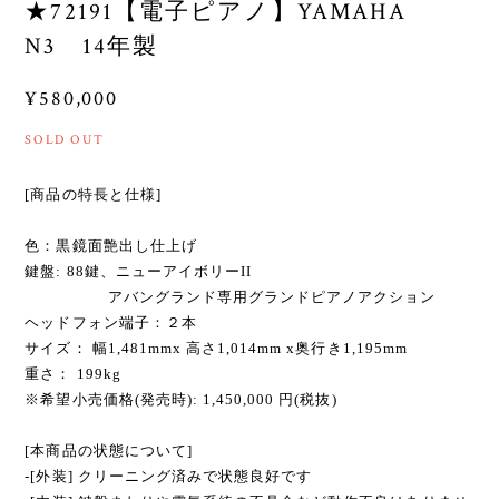
★72191【電子ピアノ】YAMAHA
N3 14年製
¥580,000
SOLD OUT
[商品の特長と仕様]
色：黒鏡面艶出し仕上げ
鍵盤: 88鍵、ニューアイボリーII
アバングランド専用グランドピアノアクション
ヘッドフォン端子：２本
サイズ： 幅1,481mmx 高さ1,014mm x奥行き1,195mm
重さ： 199kg
※希望小売価格(発売時): 1,450,000 円(税抜)
[本商品の状態について]
-[外装] クリーニング済みで状態良好です