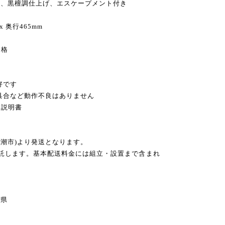
）、黒檀調仕上げ、エスケープメント付き
x 奥行465mm
価格
好です
不具合など動作不良はありません
扱説明書
八潮市)より発送となります。
委託します。基本配送料金には組立・設置まで含まれ
県