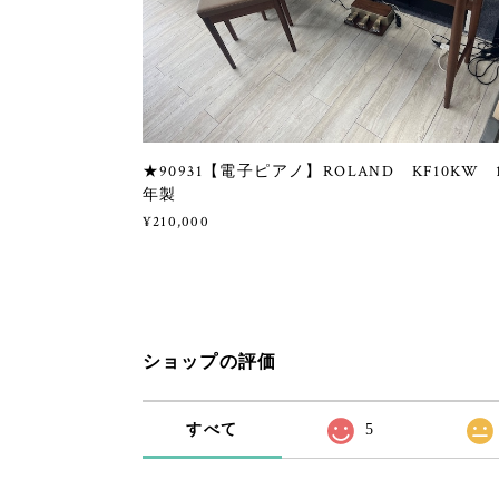
★90931【電子ピアノ】ROLAND KF10KW 
年製
¥210,000
ショップの評価
すべて
5