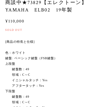
商談中★73829【エレクトーン】
YAMAHA ELB02 19年製
¥110,000
SOLD OUT
[商品の特長と仕様]
色：ホワイト
鍵盤: ベーシック鍵盤（FSB鍵盤）
上段盤
鍵盤数：49
領域：C～C
イニシャルタッチ：Yes
アフタータッチ：Yes
下段盤
鍵盤数：49
領域：C～C