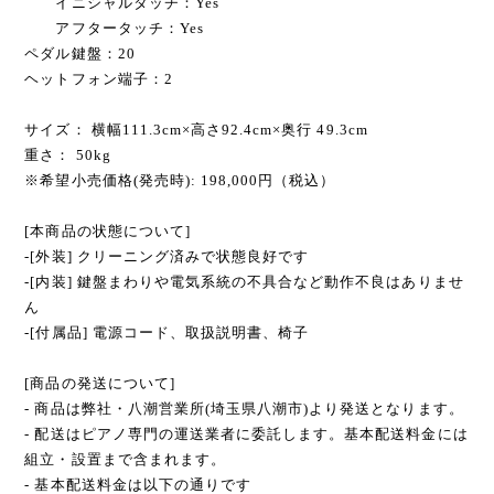
イニシャルタッチ：Yes
アフタータッチ：Yes
ペダル鍵盤：20
ヘットフォン端子：2
サイズ： 横幅111.3cm×高さ92.4cm×奥行 49.3cm
重さ： 50kg
※希望小売価格(発売時): 198,000円（税込）
[本商品の状態について]
-[外装] クリーニング済みで状態良好です
-[内装] 鍵盤まわりや電気系統の不具合など動作不良はありませ
ん
-[付属品] 電源コード、取扱説明書、椅子
[商品の発送について]
- 商品は弊社・八潮営業所(埼玉県八潮市)より発送となります。
- 配送はピアノ専門の運送業者に委託します。基本配送料金には
組立・設置まで含まれます。
- 基本配送料金は以下の通りです