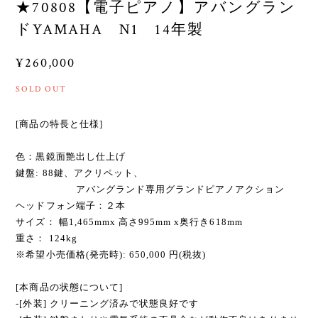
★70808【電子ピアノ】アバングラン
ドYAMAHA N1 14年製
¥260,000
SOLD OUT
[商品の特長と仕様]
色：黒鏡面艶出し仕上げ
鍵盤: 88鍵、アクリペット、
アバングランド専用グランドピアノアクション
ヘッドフォン端子：２本
サイズ： 幅1,465mmx 高さ995mm x奥行き618mm
重さ： 124kg
※希望小売価格(発売時): 650,000 円(税抜)
[本商品の状態について]
-[外装] クリーニング済みで状態良好です