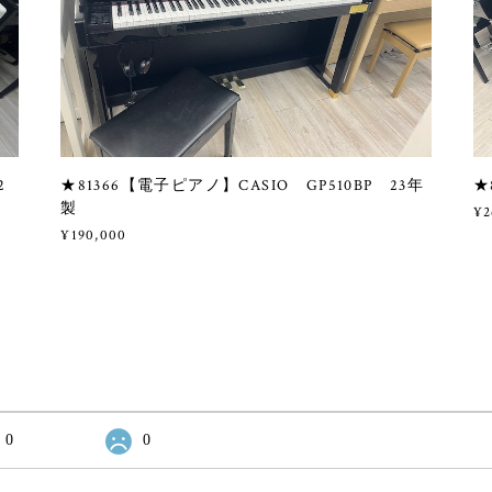
2
★81366【電子ピアノ】CASIO GP510BP 23年
★
製
¥2
¥190,000
0
0