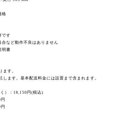
価格
好です
不具合など動作不良はありません
説明書
ります。
委託します。基本配送料金には設置まで含まれます。
：18,150円(税込)
0円
0円