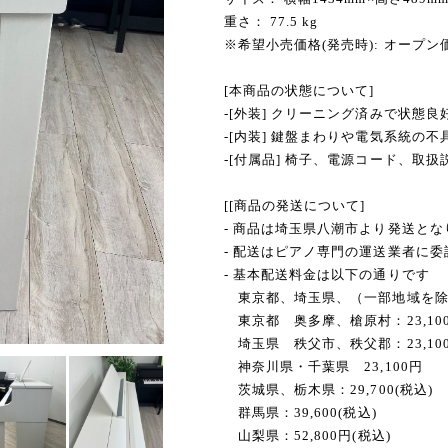
重さ： 77.5 kg
※希望小売価格(発売時): オープン
[本商品の状態について]
-[外装] クリーニング済みで状態良
-[内装] 鍵盤まわりや電気系統の
-[付属品] 椅子、電源コード、取扱
[[商品の発送について]
- 商品は埼玉県八潮市より発送とな
- 配送はピアノ専門の運送業者に
- 基本配送料金は以下の通りです
東京都、埼玉県、（一部地域を除く）
東京都 奥多摩、槍原村：23,10
埼玉県 秩父市、秩父郡：23,10
神奈川県・千葉県 23,100円
茨城県、栃木県：29,700(税込)
群馬県：39,600(税込)
山梨県：52,800円(税込)