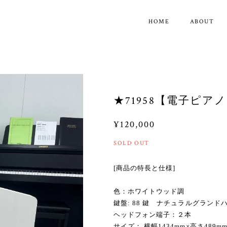
HOME
ABOUT
★71958【電子ピアノ
¥120,000
SOLD OUT
[商品の特長と仕様]
色：ホワイトウッド調
鍵盤: 88 鍵 ナチュラルグランド
ヘッドフォン端子：２本
サイズ： 横幅1434mm×高さ489mm×