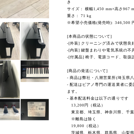
き
サイズ： 横幅1,450 mm×高さ967 m
重さ： 71 kg
※希望小売価格(発売時): 346,500 
[本商品の状態について]
-[外装] クリーニング済みで状態良
-[内装] 鍵盤まわりや電気系統の
-[付属品] 椅子、電源コード、取扱
[商品の発送について]
- 商品は弊社・八潮営業所(埼玉県
- 配送はピアノ専門の運送業者に
ます。
- 基本配送料金は以下の通りです
13,200円（税込）
東京都、埼玉県、神奈川県、千葉
※離島は除く
19,800（税込）
茨城県、栃木県、群馬県、山梨県