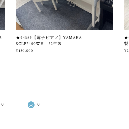
3
★94369【電子ピアノ】YAMAHA
★
SCLP7450WH 22年製
製
¥150,000
¥2
0
0