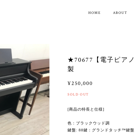
HOME
ABOUT
★70677【電子ピアノ】
製
¥250,000
SOLD OUT
[商品の特長と仕様]
色：ブラックウッド調
鍵盤: 88鍵：グランドタッチ™鍵