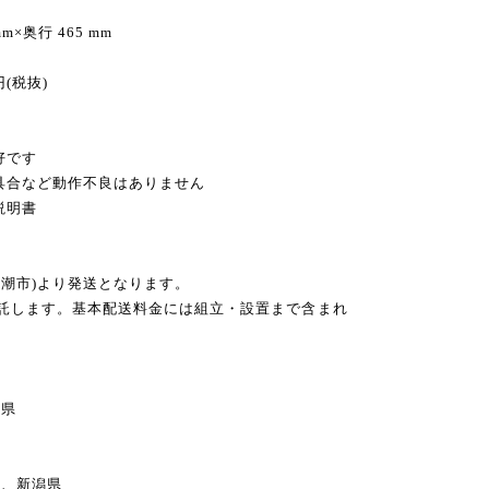
m×奥行 465 mm
円(税抜)
好です
不具合など動作不良はありません
説明書
八潮市)より発送となります。
委託します。基本配送料金には組立・設置まで含まれ
県
、新潟県