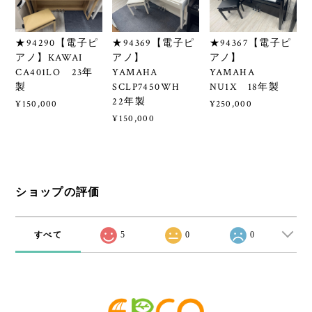
★94290【電子ピ
★94369【電子ピ
★94367【電子ピ
アノ】KAWAI
アノ】
アノ】
CA401LO 23年
YAMAHA
YAMAHA
製
SCLP7450WH
NU1X 18年製
22年製
¥150,000
¥250,000
¥150,000
ショップの評価
すべて
5
0
0