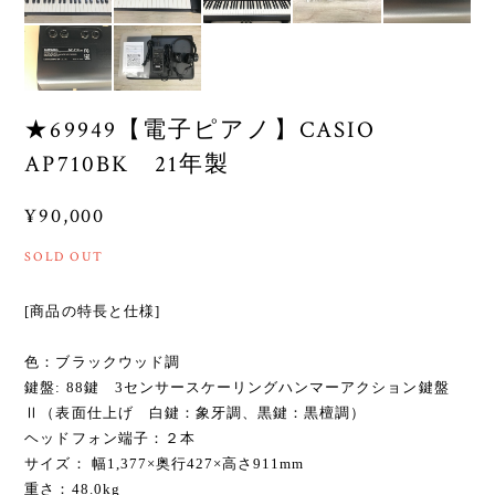
★69949【電子ピアノ】CASIO
AP710BK 21年製
¥90,000
SOLD OUT
[商品の特長と仕様]
色：ブラックウッド調
鍵盤: 88鍵 3センサースケーリングハンマーアクション鍵盤
Ⅱ（表面仕上げ 白鍵：象牙調、黒鍵：黒檀調）
ヘッドフォン端子：２本
サイズ： 幅1,377×奥行427×高さ911mm
重さ：48.0kg