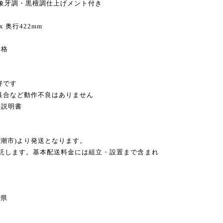
 象牙調・黒檀調仕上げメント付き
x 奥行422mm
価格
好です
不具合など動作不良はありません
扱説明書
八潮市)より発送となります。
委託します。基本配送料金には組立・設置まで含まれ
県