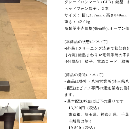
グレードハンマー3（GH3）鍵盤
ヘッドフォン端子：２本
サイズ： 幅1,357mmx 高さ849mm 
重さ： 42.0kg
※希望小売価格(発売時):オープン
[本商品の状態について]
-[外装] クリーニング済みで状態良
-[内装] 鍵盤まわりや電気系統の
-[付属品] 椅子、電源コード、取
[商品の発送について]
- 商品は弊社・八潮営業所(埼玉県
- 配送はピアノ専門の運送業者に
ます。
- 基本配送料金は以下の通りです
13,200円（税込）
東京都、埼玉県、神奈川県、千葉
※離島は除く
19,800（税込）