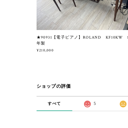
★90931【電子ピアノ】ROLAND KF10KW 
年製
¥210,000
ショップの評価
すべて
5