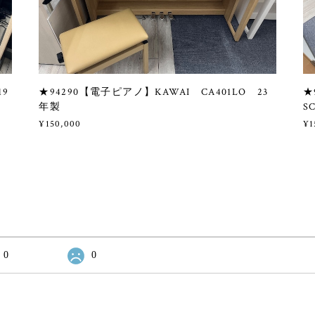
19
★94290【電子ピアノ】KAWAI CA401LO 23
★
年製
S
¥150,000
¥1
0
0