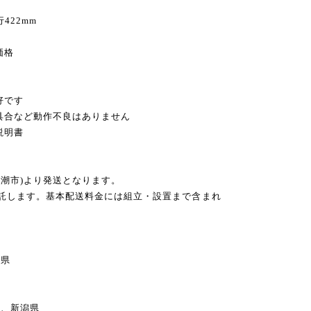
奥行422mm
価格
好です
不具合など動作不良はありません
説明書
八潮市)より発送となります。
委託します。基本配送料金には組立・設置まで含まれ
県
、新潟県