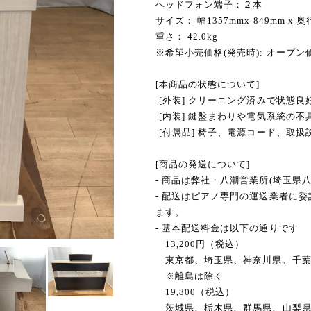
ヘッドフォン端子：２本
サイズ： 幅1357mmx 849mm x 
重さ： 42.0kg
※希望小売価格(発売時): オープン
[本商品の状態について]
-[外装] クリーニング済みで状態良
-[内装] 鍵盤まわりや電気系統の
-[付属品] 椅子、電源コード、取扱
[商品の発送について]
- 商品は弊社・八潮営業所(埼玉県
- 配送はピアノ専門の運送業者に
ます。
- 基本配送料金は以下の通りです
13,200円（税込）
東京都、埼玉県、神奈川県、千葉
※離島は除く
19,800（税込）
茨城県、栃木県、群馬県、山梨県