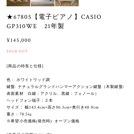
★67805【電子ピアノ】CASIO
GP310WE 21年製
¥145,000
SOLD OUT
[商品の特長と仕様]
色： ホワイトウッド調
鍵盤: ナチュラルグランドハンマーアクション鍵盤（木製鍵盤/
表面素材 白鍵：アクリル、黒鍵：フェノール）
ヘッドフォン端子：２本
サイズ： 幅143.4cm×高さ96.3cm×奥行き48.9cm
重さ：78.5㎏
※希望小売価格(発売時): オープン価格