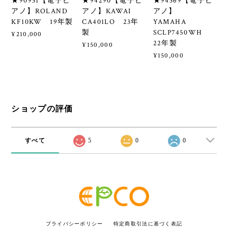
★90931【電子ピ
★94290【電子ピ
★94369【電子ピ
アノ】ROLAND
アノ】KAWAI
アノ】
KF10KW 19年製
CA401LO 23年
YAMAHA
製
SCLP7450WH
¥210,000
22年製
¥150,000
¥150,000
ショップの評価
すべて
5
0
0
プライバシーポリシー
特定商取引法に基づく表記