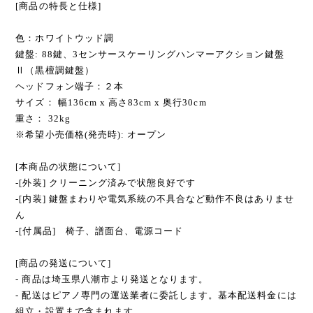
[商品の特長と仕様]
色：ホワイトウッド調
鍵盤: 88鍵、3センサースケーリングハンマーアクション鍵盤
Ⅱ（黒檀調鍵盤）
ヘッドフォン端子：２本
サイズ： 幅136cm x 高さ83cm x 奥行30cm
重さ： 32kg
※希望小売価格(発売時): オープン
[本商品の状態について]
-[外装] クリーニング済みで状態良好です
-[内装] 鍵盤まわりや電気系統の不具合など動作不良はありませ
ん
-[付属品] 椅子、譜面台、電源コード
[商品の発送について]
- 商品は埼玉県八潮市より発送となります。
- 配送はピアノ専門の運送業者に委託します。基本配送料金には
組立・設置まで含まれます。