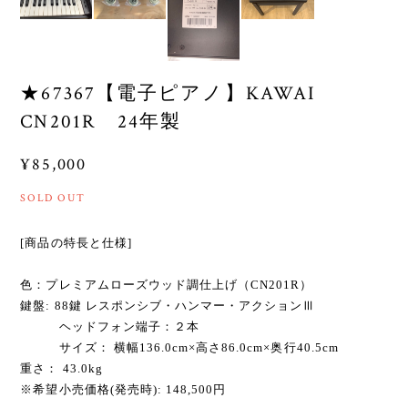
★67367【電子ピアノ】KAWAI
CN201R 24年製
¥85,000
SOLD OUT
[商品の特長と仕様]
色：プレミアムローズウッド調仕上げ（CN201R）
鍵盤: 88鍵 レスポンシブ・ハンマー・アクションⅢ
ヘッドフォン端子：２本
サイズ： 横幅136.0cm×高さ86.0cm×奥行40.5cm
重さ： 43.0kg
※希望小売価格(発売時): 148,500円