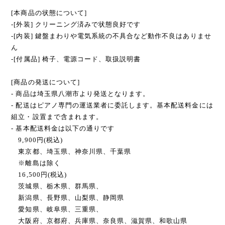
[本商品の状態について]
-[外装] クリーニング済みで状態良好です
-[内装] 鍵盤まわりや電気系統の不具合など動作不良はありませ
ん
-[付属品] 椅子、電源コード、取扱説明書
[商品の発送について]
- 商品は埼玉県八潮市より発送となります。
- 配送はピアノ専門の運送業者に委託します。基本配送料金には
組立・設置まで含まれます。
- 基本配送料金は以下の通りです
9,900円(税込)
東京都、埼玉県、神奈川県、千葉県
※離島は除く
16,500円(税込)
茨城県、栃木県、群馬県、
新潟県、長野県、山梨県、静岡県
愛知県、岐阜県、三重県、
大阪府、京都府、兵庫県、奈良県、滋賀県、和歌山県