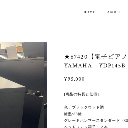
HOME
ABOUT
★67420【電子ピア
YAMAHA YDP145
¥95,000
[商品の特長と仕様]
色：ブラックウッド調
鍵盤:88鍵
グレードハンマースタンダード（G
ヘッドフォン端子：２本