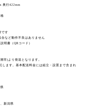
x 奥行422mm
価格
好です
不具合など動作不良はありません
扱説明書（QRコード）
八潮市)より発送となります。
委託します。基本配送料金には組立・設置まで含まれ
県
、新潟県