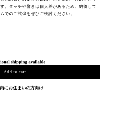
ます。タッチや響きは個人差があるため、納得して
ームでのご試弾をぜひご検討ください。
ional shipping available
Add to cart
内にお住まいの方向け