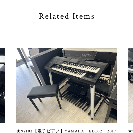
Related Items
★92102【電子ピアノ】YAMAHA ELC02 2017
★