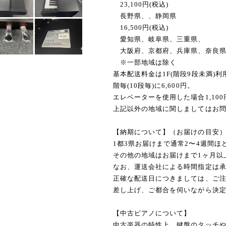
23,100円(税込)
長野県、、静岡県
16,500円(税込)
愛知県、岐阜県、三重県、
大阪府、京都府、兵庫県、奈良
※一部地域は除く
基本配送料金は1F(階段9段未満)
階毎(10段毎)に6,600円。
エレベーターを使用した場合1,10
上記以外の地域に関しましてはお
【納期について】（お届けの目安
1都3県お届けまで通常2〜4週間
その他の地域はお届けまで1ヶ月以
なお、運送会社による時間指定は
正確な配送日につきましては、ご
差し上げ、ご都合を伺いながら決
【中古ピアノについて】
中古楽器の特性上、鍵盤のタッチ