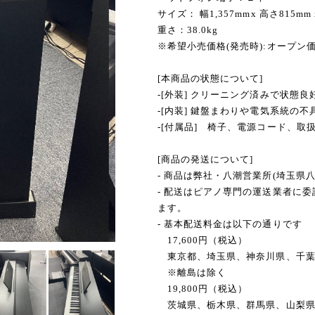
サイズ： 幅1,357mmx 高さ815mm 
重さ：38.0kg
※希望小売価格(発売時):オープン
[本商品の状態について]
-[外装] クリーニング済みで状態良
-[内装] 鍵盤まわりや電気系統の
-[付属品] 椅子、電源コード、取
[商品の発送について]
- 商品は弊社・八潮営業所(埼玉県
- 配送はピアノ専門の運送業者に
ます。
- 基本配送料金は以下の通りです
17,600円（税込）
東京都、埼玉県、神奈川県、千葉
※離島は除く
19,800円（税込）
茨城県、栃木県、群馬県、山梨県