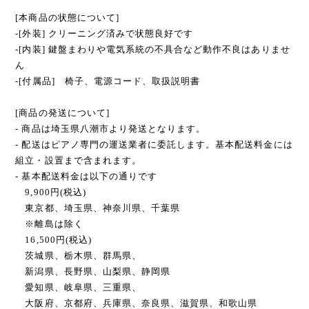
[本商品の状態について]
-[外装] クリーニング済みで状態良好です
-[内装] 鍵盤まわりや電気系統の不具合など動作不良はありませ
ん
-[付属品] 椅子、電源コード、取扱説明書
[商品の発送について]
- 商品は埼玉県八潮市より発送となります。
- 配送はピアノ専門の運送業者に委託します。基本配送料金には
組立・設置まで含まれます。
- 基本配送料金は以下の通りです
9,900円(税込)
東京都、埼玉県、神奈川県、千葉県
※離島は除く
16,500円(税込)
茨城県、栃木県、群馬県、
新潟県、長野県、山梨県、静岡県
愛知県、岐阜県、三重県、
大阪府、京都府、兵庫県、奈良県、滋賀県、和歌山県