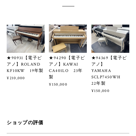
★90931【電子ピ
★94290【電子ピ
★94369【電子ピ
アノ】ROLAND
アノ】KAWAI
アノ】
KF10KW 19年製
CA401LO 23年
YAMAHA
製
SCLP7450WH
¥210,000
22年製
¥150,000
¥150,000
ショップの評価