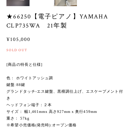
★66250【電子ピアノ】YAMAHA
CLP735WA 21年製
¥105,000
SOLD OUT
[商品の特長と仕様]
色： ホワイトアッシュ調
鍵盤:88鍵
グランドタッチ-エス鍵盤、黒檀調仕上げ、エスケープメント付
き
ヘッドフォン端子：２本
サイズ： 幅1,461mmx 高さ927mm x 奥行459mm
重さ： 57kg
※希望小売価格(発売時):オープン価格